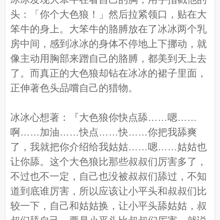
头：「你个大色狼！」然后拉紧领口，贴在大
笨牛的身上。大笨牛的胳膊放在了冰冰两个乳
房中间，感到冰冰的身体不停地上下挪动，就
像主动用胸部来蹭自己的胳膊，都美到天上去
了。而真正的大色狼却钻在冰冰的裙子里面，
正伸著色头品嚐自己的猎物。
冰冰心想著：『大色狼你快点舔……嗯……
啊……加油……快点……快……你把我舔爽
了，我就把你介绍给我姑姑……嗯……姑姑也
让你舔。这个大色狼比那些叔叔们厉害多了，
不过也不一定，自己也没被叔叔们舔过，不知
道到底谁厉害，所以应该让小平头和叔叔们比
较一下，自己和姑姑换，让小平头舔姑姑，叔