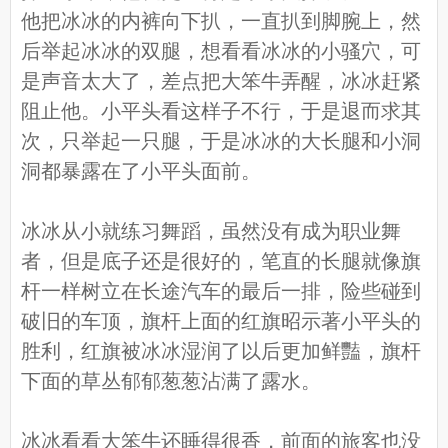
他把冰冰的内裤向下扒，一直扒到脚腕上，然
后举起冰冰的双腿，想看看冰冰的小骚穴，可
是声音太大了，差点把大笨牛弄醒，冰冰赶紧
阻止他。小平头看这样子不行，于是退而求其
次，只举起一只腿，于是冰冰的大长腿和小洞
洞都暴露在了小平头面前。
冰冰从小就练习舞蹈，虽然没有成为职业舞
者，但是底子还是很好的，笔直的长腿就像旗
杆一样树立在长途汽车的最后一排，险些碰到
破旧的车顶，旗杆上面的红旗昭示著小平头的
胜利，红旗被冰冰湿润了以后更加鲜豔，旗杆
下面的草丛郁郁葱葱沾满了露水。
冰冰看看大笨牛还睡得很香，前面的旅客也没