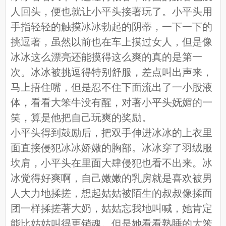
人回头，便也就让小平头接著玩了。小平头用
手指轻轻的触摸冰冰勃起的阴蒂，一下一下的
挑逗著，虽然以前也在车上摸过女人，但是像
冰冰这么漂亮还能摸得这么爽的真的是第一
次。冰冰被挑逗得特别舒服，差点叫出声来，
马上捂住嘴，但是忍不住下面流出了一小股液
体，看看大笨牛没有醒，对著小平头妩媚的一
笑，算是他把自己玩爽的奖励。
小平头得到鼓励后，把双手伸进冰冰的上衣里
面直接侵犯冰冰娇嫩的胸部。冰冰穿了羽绒服
坎肩，小平头在里面大肆侵犯也看不出来。冰
冰觉得好爽啊，自己嫩嫩的乳房就是喜欢被男
人大力地揉搓，想起姑姑被陌生的叔叔像揉面
团一样揉搓著大奶，姑姑忘我地叫喊，她肯定
能比姑姑叫得更销魂。但是她看看熟睡的大笨