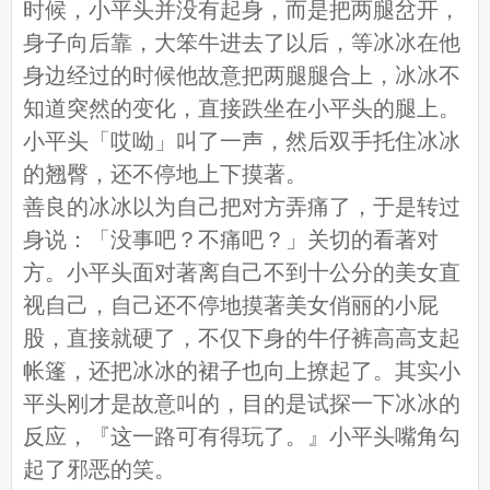
时候，小平头并没有起身，而是把两腿岔开，
身子向后靠，大笨牛进去了以后，等冰冰在他
身边经过的时候他故意把两腿腿合上，冰冰不
知道突然的变化，直接跌坐在小平头的腿上。
小平头「哎呦」叫了一声，然后双手托住冰冰
的翘臀，还不停地上下摸著。
善良的冰冰以为自己把对方弄痛了，于是转过
身说：「没事吧？不痛吧？」关切的看著对
方。小平头面对著离自己不到十公分的美女直
视自己，自己还不停地摸著美女俏丽的小屁
股，直接就硬了，不仅下身的牛仔裤高高支起
帐篷，还把冰冰的裙子也向上撩起了。其实小
平头刚才是故意叫的，目的是试探一下冰冰的
反应，『这一路可有得玩了。』小平头嘴角勾
起了邪恶的笑。